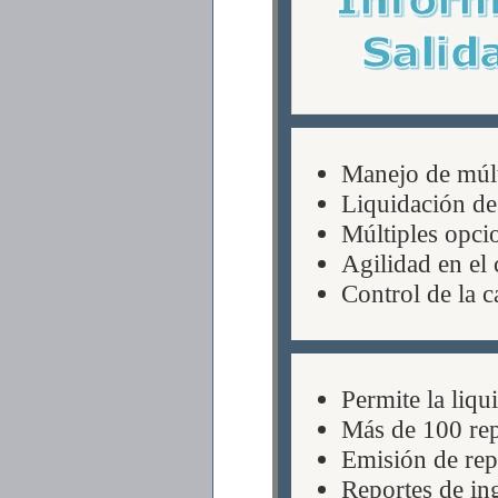
Manejo de múlt
Liquidación de 
Múltiples opcio
Agilidad en el 
Control de la c
Permite la liq
Más de 100 rep
Emisión de rep
Reportes de ing