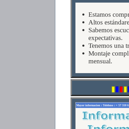
Estamos compro
Altos estándare
Sabemos escuch
expectativas.
Tenemos una tr
Montaje comple
mensual.
Mayor informacion : Telefono : + 57 310 