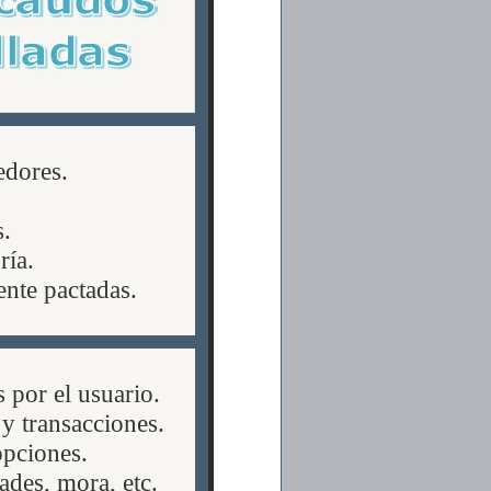
edores.
s.
ría.
ente pactadas.
 por el usuario.
y transacciones.
opciones.
ades, mora, etc.