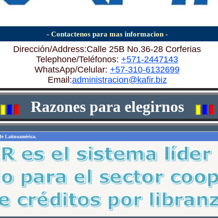
- Contactenos para mas informacion -
Dirección/Address:Calle 25B No.36-28 Corferias
Telephone/Teléfonos:
+571-2447143
WhatsApp/Celular:
+57-310-6132699
Email:
administracion@kafir.biz
Razones para elegirnos
 de Latinoamérica.