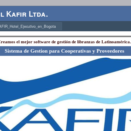
 Kafir Ltda.
AFIR_Hotel_Ejecutivo_en_Bogota
reamos el mejor software de gestión de libranzas de Latinoamérica
Sistema de Gestion para Cooperativas y Proveedores